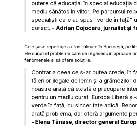
putere că educația, în special educația 
mediu sănătos în viitor. Pe parcursul rep
specialiști care au spus "verde în față
corect. -
Adrian Cojocaru, jurnalist și
Cele șase reportaje au fost filmate în București, pe litor
Ele surprind probleme care se regăsesc în aproape ori
fenomenele și să ofere soluțiile.
Contrar a ceea ce s-ar putea crede, în fața
tăierilor ilegale de lemn și a grămezilor 
noastre arată că există o precupare intens
pentru un mediu curat. Europa Liberă și-
verde în față, cu sinceritate adică. Repo
arată problema, dar oferă argumente pen
- Elena Tănase, director general Euro