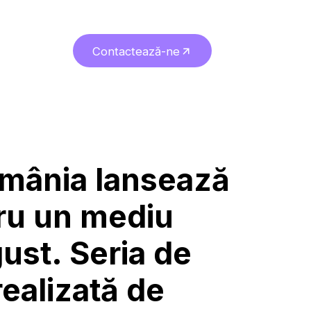
Contactează-ne
ine suntem
Blog
Contactează-ne
omânia lansează
ru un mediu
gust. Seria de
realizată de