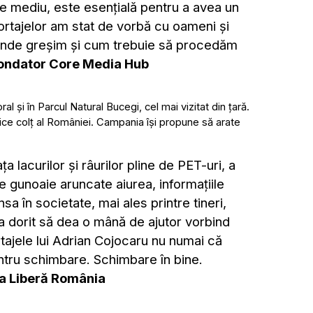
de mediu, este esențială pentru a avea un
ortajelor am stat de vorbă cu oameni și
" unde greșim și cum trebuie să procedăm
 fondator Core Media Hub
al și în Parcul Natural Bucegi, cel mai vizitat din țară.
ce colț al României. Campania își propune să arate
 lacurilor și râurilor pline de PET-uri, a
de gunoaie aruncate aiurea, informațiile
a în societate, mai ales printre tineri,
a dorit să dea o mână de ajutor vorbind
rtajele lui Adrian Cojocaru nu numai că
tru schimbare. Schimbare în bine.
pa Liberă România