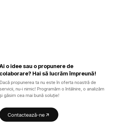
Ai o idee sau o propunere de
colaborare? Hai să lucrăm împreună!
Dacă propunerea ta nu este în oferta noastră de
servicii, nu-i nimic! Programăm o întâlnire, o analizăm
și găsim cea mai bună soluție!
Contactează-ne
Contactează-ne