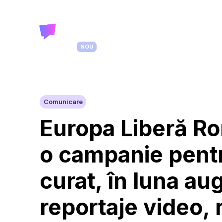
Studio
Ateliere
Cursuri
Servicii
C
NOU
Comunicare
Europa Liberă R
o campanie pent
curat, în luna au
reportaje video, 