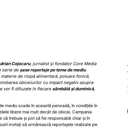
drian Cojocaru
, jurnalist și fondator Core Media
 o serie de
șase reportaje pe teme de mediu
.
 materie de risipă alimentară, poluare fonică,
schimbarea obiceiurilor cu impact negativ asupra
e vor fi difuzate în fiecare
sâmbătă și duminică
,
 de mediu scade în această perioadă, în condițiile în
zilele libere mai mult decât de obicei. Campania
e că trebuie și pot să fie responsabili chiar și în
unt invitați să urmărească reportajele realizate pe